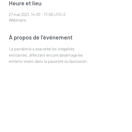
Heure et lieu
27 mai 2021, 14:30 – 17:00 UTC+2
Webinaire
À propos de l'événement
La pandémie a exacerbé les inégalités 
existantes, affectant encore davantage les 
enfants vivant dans la pauvreté ou l'exclusion, 
et exerçant une pression énorme sur les 
services essentiels pour les enfants, 
notamment les services d'éducation, de santé 
et de protection sociale. Il est essentiel de 
lutter contre les inégalités et de garantir 
l'accès à l'éducation pour les enfants 
européens dans le besoin pendant la 
pandémie, et surtout dans le cadre des 
mécanismes de relance post-pandémie.
https://eurochild.org/event/education-
inequality-equal-chances-for-every-child/