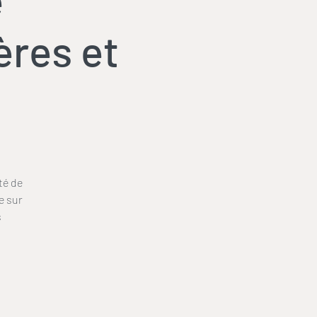
ères et
té de
e sur
s