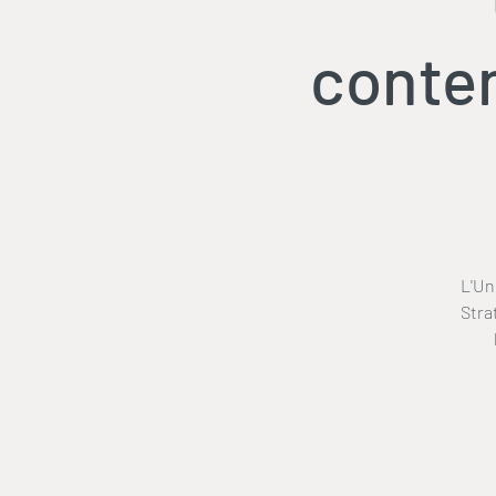
contem
L'Un
Stra