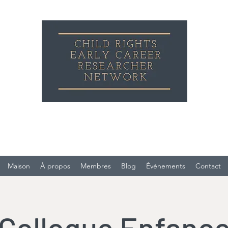
Réseau de jeunes chercheurs sur les droits d
l'enfant
Maison
À propos
Membres
Blog
Événements
Contact
Colloque Enfanc