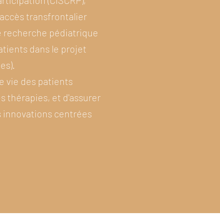
rticipation (CISCRP),
accès transfrontalier
e recherche pédiatrique
atients dans le projet
es).
de vie des patients
 thérapies, et d'assurer
es innovations centrées