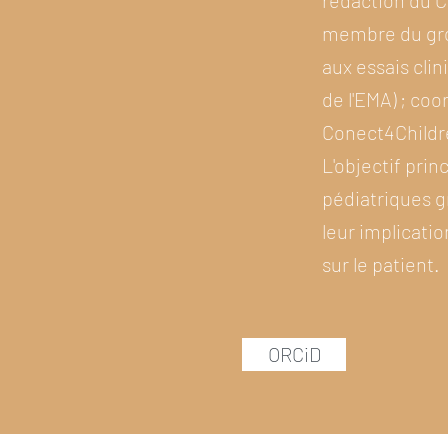
rédaction du C
membre du grou
aux essais cli
de l'EMA) ; coo
Conect4Childre
L'objectif prin
pédiatriques g
leur implicati
sur le patient.
ORCiD