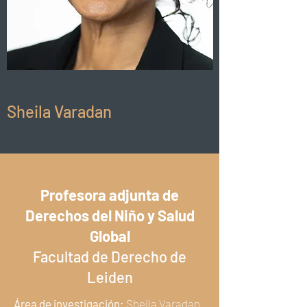
Sheila Varadan
Profesora adjunta de
Derechos del Niño y Salud
Global
Facultad de Derecho de
Leiden
Área de investigación:
Sheila Varadan