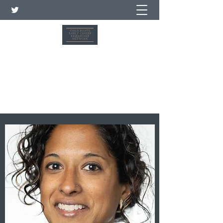
Red de investigadores de
carrera temprana sobre los
derechos del niño