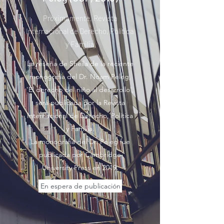
Próximamente, Revista
Internacional de Derecho, Política
y Familia
La reseña de Sheila de la reciente
monografía del Dr. Noam Peleg,
'El derecho del niño al desarrollo',
será publicada por la Revista
Internacional de Derecho, Política
y Familia.
La monografía del Dr. Peleg fue
publicada por Cambridge
University Press en 2019.
En espera de publicación