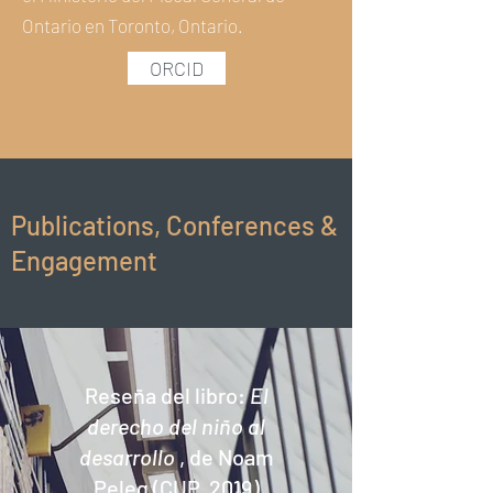
Ontario en Toronto, Ontario.
ORCID
Publications, Conferences &
Engagement
Reseña del libro:
El
derecho del niño al
desarrollo
, de Noam
Peleg (CUP, 2019)