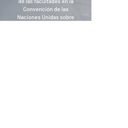
de las facultades en la
Convención de las
Naciones Unidas sobre
los Derechos del Niño
2019
El artículo de Sheila 'El principio
de evolución de las capacidades
en virtud de la Convención de las
Naciones Unidas sobre los
Derechos del Niño' fue publicado
por la Revista Internacional de los
Derechos del Niño en 2019.
Su artículo concluye que es
necesario prestar más atención al
papel de las “capacidades en
evolución” como principio en la