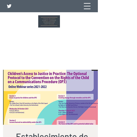
Red de investigadores de
carrera temprana sobre los
derechos del niño
Establecimiento de