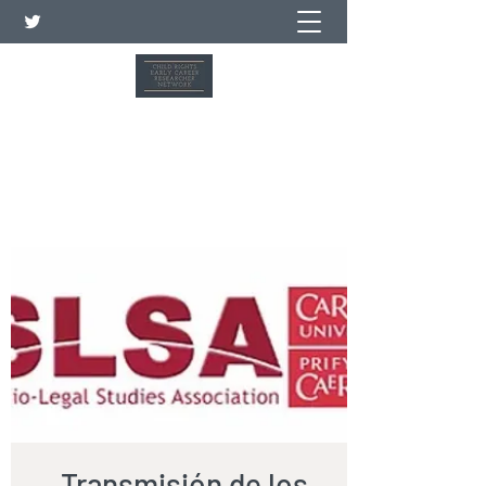
Red de investigadores de
carrera temprana sobre los
derechos del niño
Transmisión de los