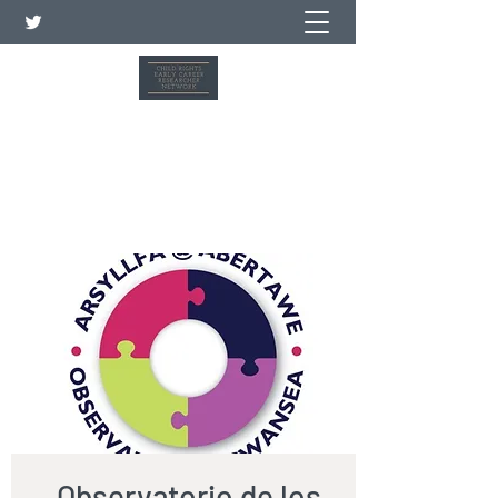
Red de investigadores de
carrera temprana sobre los
derechos del niño
Observatorio de los