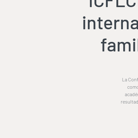
intern
fami
La Conf
como 
académ
resultad