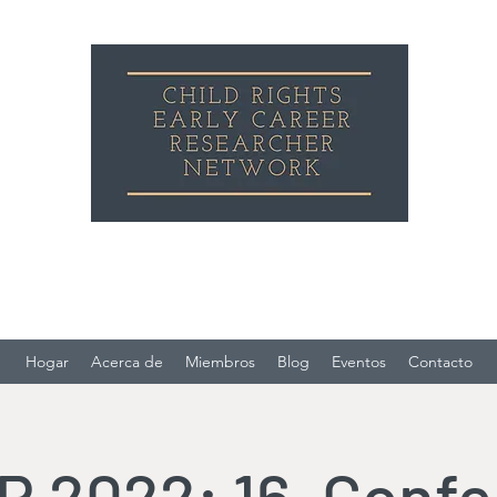
Red de investigadores de carrera temprana
sobre los derechos del niño
Hogar
Acerca de
Miembros
Blog
Eventos
Contacto
R 2022: 16. Confe