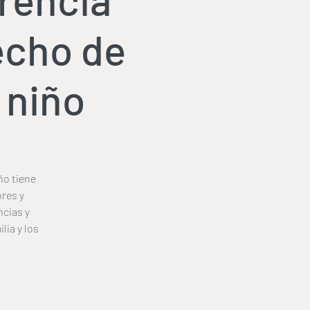
echo de
 niño
ño tiene
res y
ncias y
lia y los