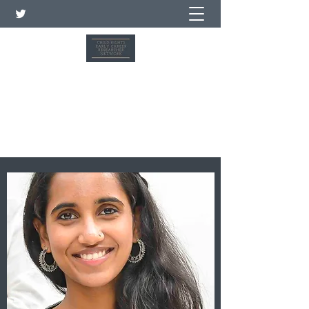
Red de investigadores de
carrera temprana sobre los
derechos del niño