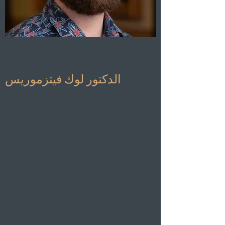
الدكتور لوك فيتزموريس