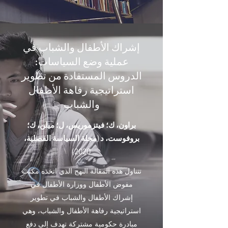
إشراك الأطفال والشباب في
عملية وضع السياسات:
الدروس المستفادة من تطوير
استراتيجية رفاهة الأطفال
والشباب
براون، ك؛ فيتزموريس، ل؛ ميلن، ك؛
بروفوست، د (مجلة السياسة الفصلية،
2020)
تتناول هذه المقالة النهج الذي اتخذه مكتب
مفوض الأطفال ووزارة الأطفال في
إشراك الأطفال والشباب في تطوير
استراتيجية رفاهة الأطفال والشباب، وهي
مبادرة حكومية مشتركة تهدف إلى دفع