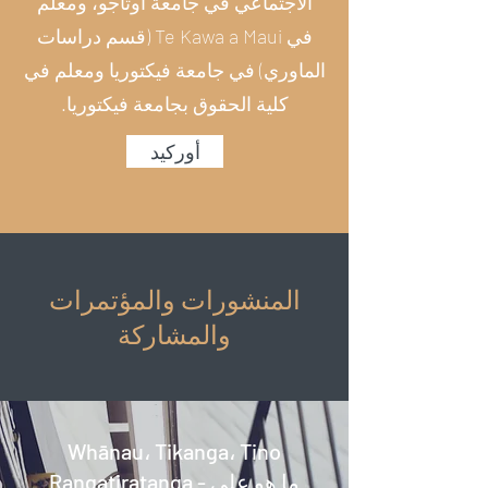
الاجتماعي في جامعة أوتاجو، ومعلم
في Te Kawa a Maui (قسم دراسات
الماوري) في جامعة فيكتوريا ومعلم في
كلية الحقوق بجامعة فيكتوريا.
أوركيد
المنشورات والمؤتمرات
والمشاركة
Whānau، Tikanga، Tino
Rangatiratanga - ما هو على