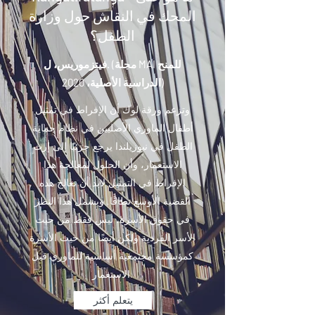
المحك في النقاش حول وزارة
الطفل؟
فيتزموريس، ل. (مجلة MAI للمنح
الدراسية الأصلية، 2020)
وتزعم ورقة لوك أن الإفراط في تمثيل
أطفال الماوري الأصليين في نظام حماية
الطفل في نيوزيلندا يرجع جزئيًا إلى إرث
الاستعمار، وأن الحلول لمعالجة هذا
الإفراط في التمثيل لابد أن تعالج هذه
القضية الأوسع نطاقًا. ويشمل هذا النظر
في حقوق الأسرة، ليس فقط من حيث
الأسر الفردية ولكن أيضًا من حيث الأسرة
كمؤسسة مجتمعية أساسية للماوري قبل
الاستعمار.
يتعلم أكثر